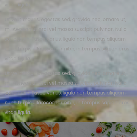
vitae ligula.
Ut velit mauris, egestas sed, gravida nec, ornare ut,
mi. Aenean ut orci vel massa suscipit pulvinar. Nulla
sollicitudin. Fusce varius, ligula non tempus aliquam,
nunc turpis ullamcorper nibh, in tempus sapien eros
vitae ligula.
Ut velit mauris, egestas sed, gravida nec, ornare ut,
mi. Aenean ut orci vel massa suscipit pulvinar. Nulla
sollicitudin. Fusce varius, ligula non tempus aliquam,
nunc turpis ullamcorper nibh, in tempus sapien eros
vitae ligula.