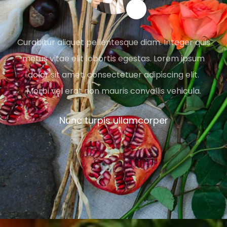
Curabitur aliquet pellentesque diam. Integer quis
metus vitae elit lobortis egestas. Lorem ipsum
dolor sit amet, consectetuer adipiscing elit.
Morbi vel erat non mauris convallis vehicula.
Nunc turpis ullamcorper