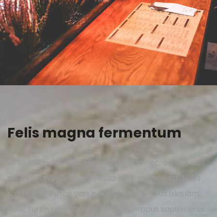
Aenean
Felis magna fermentum
Ut velit mauris, egestas sed, gravida nec, ornare ut,
mi. Aenean ut orci vel massa suscipit pulvinar. Nulla
sollicitudin. Fusce varius, ligula non tempus aliquam,
nunc turpis ullamcorper nibh, in tempus sapien eros