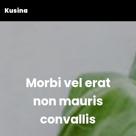
Kusina
Morbi vel erat
non mauris
convallis