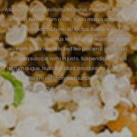
Aliquam convallis sollicitudin purus. Praesent aliquam,
enim at fermentum mollis, ligula massa adipiscing
nisl, ac euismod nibh nisl eu lectus. Fusce vulputate
sem at sapien. Vivamus leo. Aliquam euismod libero
eu enim. Nulla nec felis sed leo placerat imperdiet.
Aenean suscipit nulla in justo. Suspendisse cursus
rutrum augue. Nulla tincidunt tincidunt mi. Curabitur
iaculis, lorem vel rhoncus faucibus, felis magna
fermentum augue, et ultricies lacus lorem varius
purus. Curabitur eu amet.