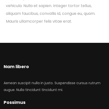
vehicula. Nulla et sapien. Integer tortor tellus,
aliquam faucibus, convallis id, congue eu, quam.
Mauris ullamcorper felis vitae erat.
Nam libero
Aenean suscipit nulla in justo. Suspendisse cursus rutrum
augue. Nulla tincidunt tincidunt mi.
Possimus