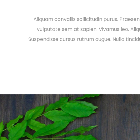
Aliquam convallis sollicitudin purus. Praese
vulputate sem at sapien. Vivamus leo. Aliqu
Suspendisse cursus rutrum augue. Nulla tincidu