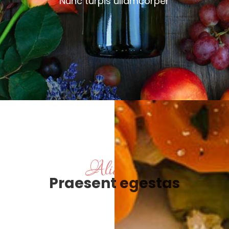
Nunc turpis ullamcorper
Aliquam
Praesent egestas