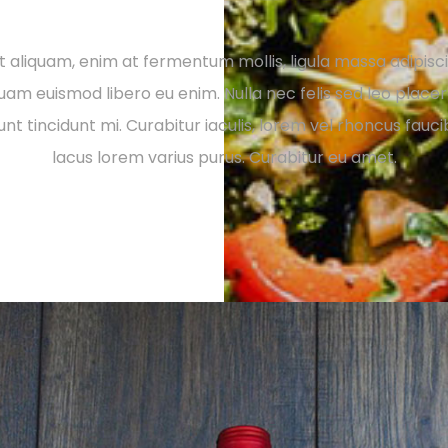
nt aliquam, enim at fermentum mollis, ligula massa adipiscin
am euismod libero eu enim. Nulla nec felis sed leo placera
nt tincidunt mi. Curabitur iaculis, lorem vel rhoncus fauc
lacus lorem varius purus. Curabitur eu amet.
Fusce vulputate