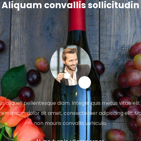
Aliquam convallis sollicitudin
r aliquet pellentesque diam. Integer quis metus vitae elit
rem ipsum dolor sit amet, consectetuer adipiscing elit. Mo
non mauris convallis vehicula.