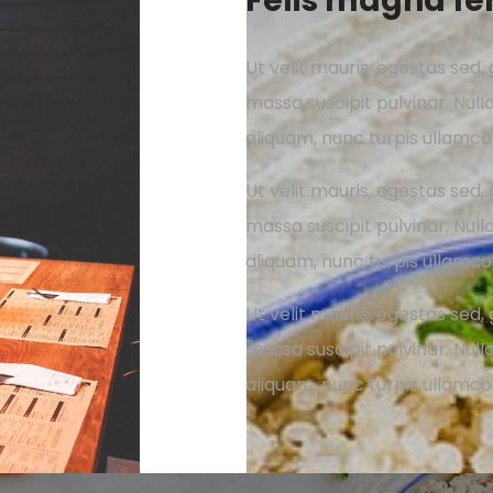
Felis magna f
Ut velit mauris, egestas sed, 
massa suscipit pulvinar. Nulla
aliquam, nunc turpis ullamcor
Ut velit mauris, egestas sed, 
massa suscipit pulvinar. Nulla
aliquam, nunc turpis ullamcor
Ut velit mauris, egestas sed, 
massa suscipit pulvinar. Nulla
aliquam, nunc turpis ullamcor