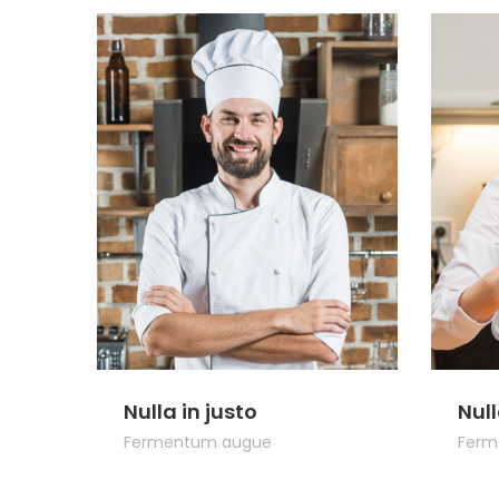
Nulla in justo
Null
Fermentum augue
Ferm