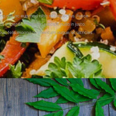
g nisl, ac euismod nibh nisl eu lectus. Fusce
t imperdiet. Aenean suscipit nulla in justo.
ibus, felis magna fermentum augue, et ultricies