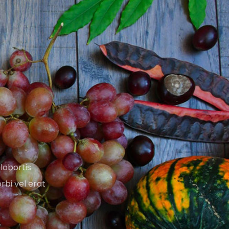
 lobortis
rbi vel erat