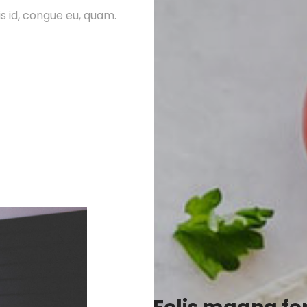
is id, congue eu, quam.
Aenean